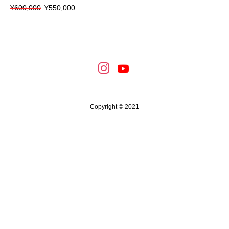
元
現
（ユンボ）
¥
600,000
¥
550,000
の
在
価
の
格
価
は
格
¥600,000
は
で
¥550,000
し
で
た。
す。
Copyright © 2021