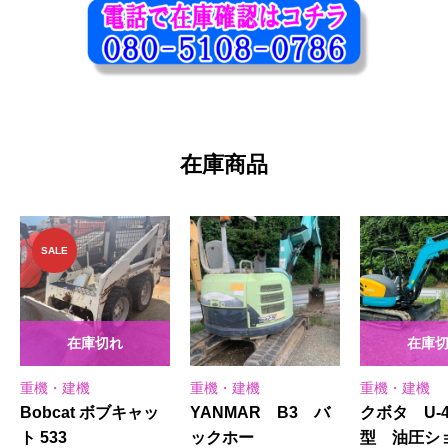
在庫商品
SALE
在庫切れ
在庫
重機・建機
重機・建機
重機・建機
Bobcat ボブキャッ
YANMAR B3 バ
クボタ U-
ト 533
ックホー
型 油圧シ